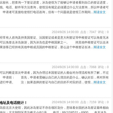
比较长，想查询一下签证进度，冰岛使馆为了能够让申请者看到自己的签证进度，
线、电话、邮件等方法查询，使馆没有规定必须通过什么方法查询，所以申请者可
请者可直接给使馆打电话咨询，但有一个问题就是使馆工作期间...
阅读全文
2024/9/26 14:00:00 点击：7047 评论：0
经常有人咨询及持美国签证、法国签证或者是意大利签证等申根签证可以免签无冰
证可以免签去冰岛旅游，因为冰岛也是申根国家之一。 持其他申根签证可以去冰
游客已经持有其他申根成员国的申根签证，那么这个申根签证在冰...
阅读全文
2024/9/26 14:00:00 点击：7068 评论：0
可以判断是首次申请者，因为办理过本国签证的人都会对办理流程有所了解，不过
 申请前： 首先，申请者需确认自己的入境目的是什么，确认好后，再对所有
进行申请。 注：如果选择的签证与自己的目的不对应的话，使馆...
阅读全文
2024/9/26 14:00:00 点击：7159 评论：0
地址及电话统计！
岛驻北京大使馆，因此冰岛签证不存在领区划分，意味着全国的冰岛签证最终都由
北京朝阳区亮马桥北小街1号 电话：86(10)8531－6900 有关冰岛