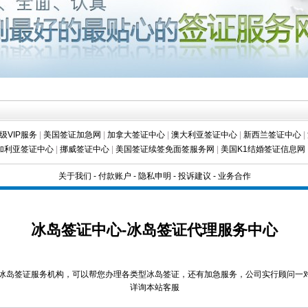
级VIP服务
|
美国签证加急网
|
加拿大签证中心
|
澳大利亚签证中心
|
新西兰签证中心
|
加利亚签证中心
|
挪威签证中心
|
美国签证续签免面签服务网
|
美国K1结婚签证信息网
关于我们
-
付款账户
-
隐私申明
-
投诉建议
-
业务合作
冰岛签证中心-冰岛签证代理服务中心
冰岛签证服务机构，可以帮您办理各类型冰岛签证，还有加急服务，公司实行顾问一对
详询本站客服