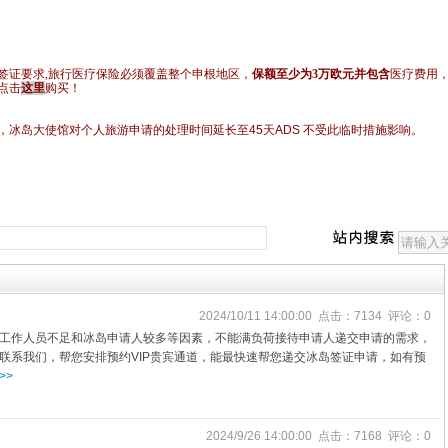
签证要求,旅行医疗保险必须覆盖整个申根地区，
保额至少为3
万欧元并包含
医疗费用
点击
这里
购买！
，冰岛大使馆对个人旅游申请的处理时间延长至45天ADS 不受此临时措施影响。
2024/10/11 14:00:00 点击：7134 评论：0
工作人员不足和冰岛申请人较多等因素，不能满负荷接待申请人递交申请的需求，
联系我们，帮您安排预约VIP贵宾通道，能最快速帮您递交冰岛签证申请，如有预
>>
2024/9/26 14:00:00 点击：7168 评论：0