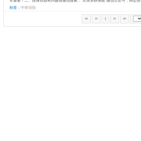
常重要！二、投保后如有问题请微信搜索：“京东安联保险”微信公众号，绑定投保
标签：
申根保险
1